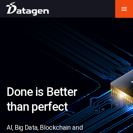

Move Fast and
Break things
AI, Big Data, Blockchain and